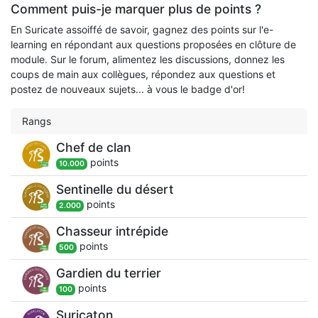
Comment puis-je marquer plus de points ?
En Suricate assoiffé de savoir, gagnez des points sur l'e-
learning en répondant aux questions proposées en clôture de
module. Sur le forum, alimentez les discussions, donnez les
coups de main aux collègues, répondez aux questions et
postez de nouveaux sujets... à vous le badge d'or!
Rangs
Chef de clan
point
s
10.000
Sentinelle du désert
point
s
2.000
Chasseur intrépide
point
s
500
Gardien du terrier
point
s
100
Suricaton