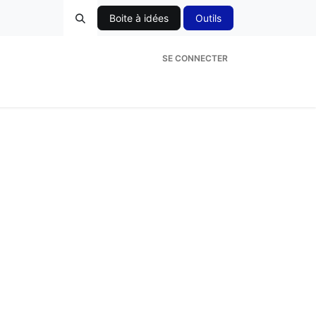
Boite à idées
Outils
SE CONNECTER
ces
Mes demandes & déclarations
Forum